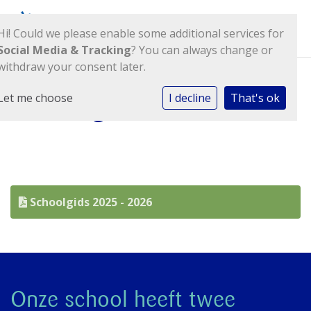
Hi! Could we please enable some additional services for
Social Media & Tracking
? You can always change or
withdraw your consent later.
Let me choose
I decline
That's ok
Schoolgids
Schoolgids 2025 - 2026
Onze school heeft twee